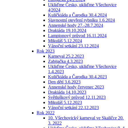
Ukliďme Česko, ukliďme Všechovice
4⁄2024
Kuličkiáda a Čarodka 30.4.2024
Slavnostní otevření rybníku 1.6.2024
Annenské hody 27.-28.7.2024
Drakiáda 19.10.2024
Lampionový průvod 16.11.2024
Mikuláš 5.12.2024
Vánoční setkání 23.12.2024
Rok 2023
Karneval 25.2.2023
Zabijačka 4.3.2023
Ukliďme Česko, ukliďme Všechovice
1.4.2023
Kuličkiáda a Čarodka 30.4.2023
Den dětí 3.6.2023
Annenské hody červenec 2023
Drakiáda 14.10.2023
Světluškový průvod 12.11.2023
Mikuláš 5.12.2023
Vánoční setkání 22.12.2023
Rok 2022
10. Všechovický karneval ve Skaličce 20.
3. 2022