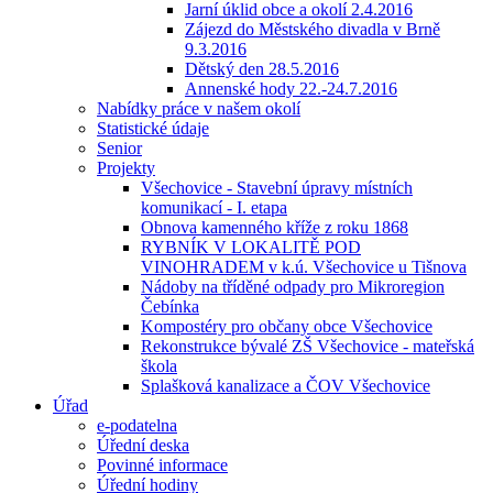
Jarní úklid obce a okolí 2.4.2016
Zájezd do Městského divadla v Brně
9.3.2016
Dětský den 28.5.2016
Annenské hody 22.-24.7.2016
Nabídky práce v našem okolí
Statistické údaje
Senior
Projekty
Všechovice - Stavební úpravy místních
komunikací - I. etapa
Obnova kamenného kříže z roku 1868
RYBNÍK V LOKALITĚ POD
VINOHRADEM v k.ú. Všechovice u Tišnova
Nádoby na tříděné odpady pro Mikroregion
Čebínka
Kompostéry pro občany obce Všechovice
Rekonstrukce bývalé ZŠ Všechovice - mateřská
škola
Splašková kanalizace a ČOV Všechovice
Úřad
e-podatelna
Úřední deska
Povinné informace
Úřední hodiny