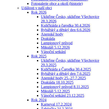
Fotogalerie obce a okolí (historie)
Události v naší obci
Rok 2026
Ukliďme Česko, ukliďme Všechovice
28.3.2026
Kuličkiáda a čarodka 30.4.2026
Rybářský a dětský den 6.6.2026
Anenské hody
Drakiáda
Lampionový průvod
Mikuláš 5.12.2026
Vánoční setkání
Rok 2025
Ukliďme Česko, ukliďme Všechovice
29.3.2025
Kuličkiáda a Čarodka 30.4.2025
Rybářský a dětský den 7.6.2025
Anenské hody 25.-27.7.2025
Drakiáda 18.10.2025
Lampionový průvod 8.11.2025
Mikuláš 5.12.2025
Vánoční setkání 23.12.2025
Rok 2024
Karneval 17.2.2024
Zabijačka 24.2.2024