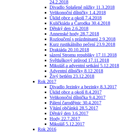
24.2.2018
Divadlo Splašené nůžky 11.3.2018
Velikonoční dílničky 1.4.2018
Úklid obce a okolí 7.4.2018
Kuličkiáda a Čarodka 30.4.2018
Dětský den 2.6.2018
Annenské hody 28.7.2018
Rozloučení s prázdninami 2.9.2018
Kurz rustikálního pečení 23.9.2018
Drakiáda 20.10.2018
sázení Stromu republiky 17.11.2018
Světluškový průvod 17.11.2018
Mikuláš a adventní setkání 5.12.2018
Adventní dílničky 8.12.2018
Živý betlém 23.12.2018
Rok 2017
Divadlo Jezinky a bezinky 8.3.2017
Úklid obce a okolí 8.4.2017
Velikonoční dílnička 9.4.2017
Pálení čarodějnic 30.4.2017
Vítání občánků 28.5.2017
Dětský den 3.6.2017
Hody 22.7.2017
Mikuláš 5.12.2017
Rok 2016