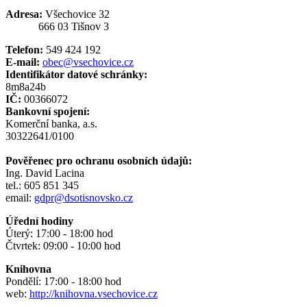
Adresa:
Všechovice 32
666 03 Tišnov 3
Telefon:
549 424 192
E-mail:
obec@vsechovice.cz
Identifikátor datové schránky:
8m8a24b
IČ:
00366072
Bankovní spojení:
Komerční banka, a.s.
30322641/0100
Pověřenec pro ochranu osobních údajů:
Ing. David Lacina
tel.: 605 851 345
email:
gdpr@dsotisnovsko.cz
Úřední hodiny
Úterý: 17:00 - 18:00 hod
Čtvrtek: 09:00 - 10:00 hod
Knihovna
Pondělí: 17:00 - 18:00 hod
web:
http://knihovna.vsechovice.cz