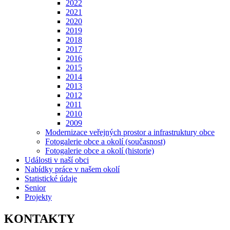
2022
2021
2020
2019
2018
2017
2016
2015
2014
2013
2012
2011
2010
2009
Modernizace veřejných prostor a infrastruktury obce
Fotogalerie obce a okolí (současnost)
Fotogalerie obce a okolí (historie)
Události v naší obci
Nabídky práce v našem okolí
Statistické údaje
Senior
Projekty
KONTAKTY