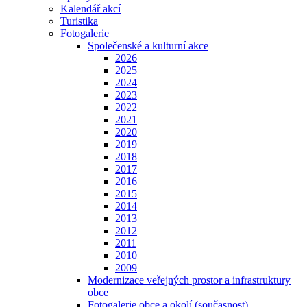
Kalendář akcí
Turistika
Fotogalerie
Společenské a kulturní akce
2026
2025
2024
2023
2022
2021
2020
2019
2018
2017
2016
2015
2014
2013
2012
2011
2010
2009
Modernizace veřejných prostor a infrastruktury
obce
Fotogalerie obce a okolí (současnost)