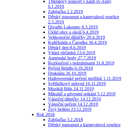
Tříkrálový koncert v kapli sv.Anny
6.1.2019
Zabíjačka 2.2.2019
Dětský masopust a kanevalová veselice
2.3.2019
Divadlo Lakomec 6.3.2019
Úklid obce a okolí 6.4.2019
Velikonoční dílničky 20.4.2019
Kuličkiáda a Čarodka 30.4.2019
Dětský den 8.6.2019
Vítání občánků 23.6.2019
Annenské hody 27.7.2019
Rozloučení s prázdninami 31.8.2019
Pečení štrúdlu 6.10.2019
Drakiáda 26.10.2019
Halloweenské pečení muffinů 1.11.2019
Světluškový průvod 16.11.2019
Muzikál Bítls 24.11.2019
Mikuláš a adventní setkání 5.12.2019
Vánoční dílničky 14.12.2019
Vánoční pečení 14.12.2019
Živý betlém 23.12.2019
Rok 2018
Zabíjačka 3.2.2018
Dětský masopust a karnevalová veselice