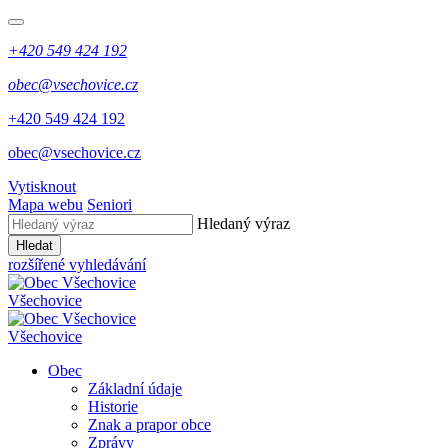
+420 549 424 192
obec@vsechovice.cz
+420 549 424 192
obec@vsechovice.cz
Vytisknout
Mapa webu
Seniori
Hledaný výraz
Hledat
rozšířené vyhledávání
Všechovice
Všechovice
Obec
Základní údaje
Historie
Znak a prapor obce
Zprávy