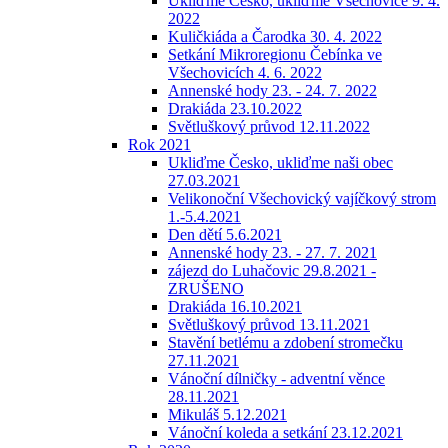
Ukliďme Česko, ukliďme Všechovice 9. 4.
2022
Kuličkiáda a Čarodka 30. 4. 2022
Setkání Mikroregionu Čebínka ve
Všechovicích 4. 6. 2022
Annenské hody 23. - 24. 7. 2022
Drakiáda 23.10.2022
Světluškový průvod 12.11.2022
Rok 2021
Ukliďme Česko, ukliďme naši obec
27.03.2021
Velikonoční Všechovický vajíčkový strom
1.-5.4.2021
Den dětí 5.6.2021
Annenské hody 23. - 27. 7. 2021
zájezd do Luhačovic 29.8.2021 -
ZRUŠENO
Drakiáda 16.10.2021
Světluškový průvod 13.11.2021
Stavění betlému a zdobení stromečku
27.11.2021
Vánoční dílničky - adventní věnce
28.11.2021
Mikuláš 5.12.2021
Vánoční koleda a setkání 23.12.2021