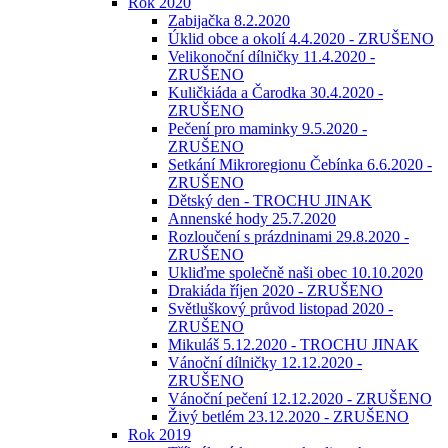
Rok 2020
Zabijačka 8.2.2020
Úklid obce a okolí 4.4.2020 - ZRUŠENO
Velikonoční dílničky 11.4.2020 -
ZRUŠENO
Kuličkiáda a Čarodka 30.4.2020 -
ZRUŠENO
Pečení pro maminky 9.5.2020 -
ZRUŠENO
Setkání Mikroregionu Čebínka 6.6.2020 -
ZRUŠENO
Dětský den - TROCHU JINAK
Annenské hody 25.7.2020
Rozloučení s prázdninami 29.8.2020 -
ZRUŠENO
Ukliďme společně naši obec 10.10.2020
Drakiáda říjen 2020 - ZRUŠENO
Světluškový průvod listopad 2020 -
ZRUŠENO
Mikuláš 5.12.2020 - TROCHU JINAK
Vánoční dílničky 12.12.2020 -
ZRUŠENO
Vánoční pečení 12.12.2020 - ZRUŠENO
Živý betlém 23.12.2020 - ZRUŠENO
Rok 2019