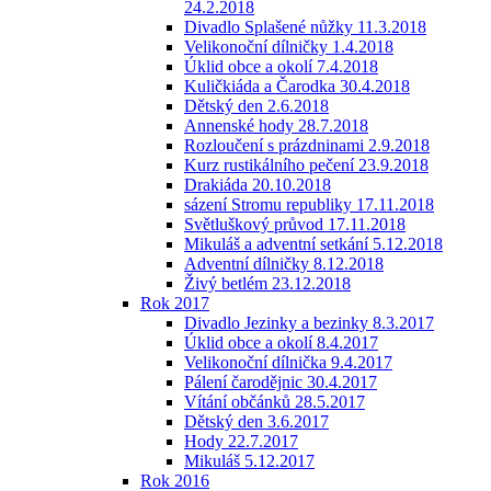
24.2.2018
Divadlo Splašené nůžky 11.3.2018
Velikonoční dílničky 1.4.2018
Úklid obce a okolí 7.4.2018
Kuličkiáda a Čarodka 30.4.2018
Dětský den 2.6.2018
Annenské hody 28.7.2018
Rozloučení s prázdninami 2.9.2018
Kurz rustikálního pečení 23.9.2018
Drakiáda 20.10.2018
sázení Stromu republiky 17.11.2018
Světluškový průvod 17.11.2018
Mikuláš a adventní setkání 5.12.2018
Adventní dílničky 8.12.2018
Živý betlém 23.12.2018
Rok 2017
Divadlo Jezinky a bezinky 8.3.2017
Úklid obce a okolí 8.4.2017
Velikonoční dílnička 9.4.2017
Pálení čarodějnic 30.4.2017
Vítání občánků 28.5.2017
Dětský den 3.6.2017
Hody 22.7.2017
Mikuláš 5.12.2017
Rok 2016