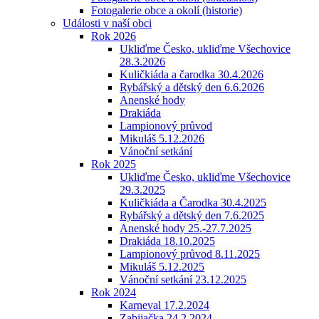
Fotogalerie obce a okolí (historie)
Události v naší obci
Rok 2026
Ukliďme Česko, ukliďme Všechovice
28.3.2026
Kuličkiáda a čarodka 30.4.2026
Rybářský a dětský den 6.6.2026
Anenské hody
Drakiáda
Lampionový průvod
Mikuláš 5.12.2026
Vánoční setkání
Rok 2025
Ukliďme Česko, ukliďme Všechovice
29.3.2025
Kuličkiáda a Čarodka 30.4.2025
Rybářský a dětský den 7.6.2025
Anenské hody 25.-27.7.2025
Drakiáda 18.10.2025
Lampionový průvod 8.11.2025
Mikuláš 5.12.2025
Vánoční setkání 23.12.2025
Rok 2024
Karneval 17.2.2024
Zabijačka 24.2.2024