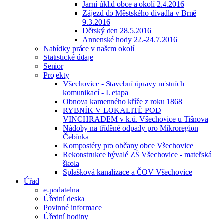
Jarní úklid obce a okolí 2.4.2016
Zájezd do Městského divadla v Brně
9.3.2016
Dětský den 28.5.2016
Annenské hody 22.-24.7.2016
Nabídky práce v našem okolí
Statistické údaje
Senior
Projekty
Všechovice - Stavební úpravy místních
komunikací - I. etapa
Obnova kamenného kříže z roku 1868
RYBNÍK V LOKALITĚ POD
VINOHRADEM v k.ú. Všechovice u Tišnova
Nádoby na tříděné odpady pro Mikroregion
Čebínka
Kompostéry pro občany obce Všechovice
Rekonstrukce bývalé ZŠ Všechovice - mateřská
škola
Splašková kanalizace a ČOV Všechovice
Úřad
e-podatelna
Úřední deska
Povinné informace
Úřední hodiny