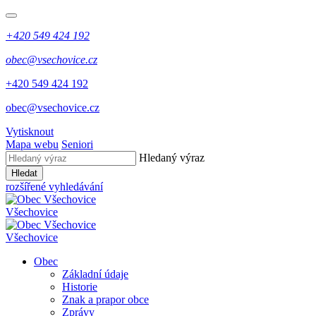
+420 549 424 192
obec@vsechovice.cz
+420 549 424 192
obec@vsechovice.cz
Vytisknout
Mapa webu
Seniori
Hledaný výraz
Hledat
rozšířené vyhledávání
Všechovice
Všechovice
Obec
Základní údaje
Historie
Znak a prapor obce
Zprávy