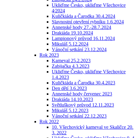
Ukliďme Česko, ukliďme Všechovice
4⁄2024
Kuličkiáda a Čarodka 30.4.2024
Slavnostní otevření rybníku 1.6.2024
Annenské hody 27.-28.7.2024
Drakiáda 19.10.2024
Lampionový průvod 16.11.2024
Mikuláš 5.12.2024
Vánoční setkání 23.12.2024
Rok 2023
Karneval 25.2.2023
Zabijačka 4.3.2023
Ukliďme Česko, ukliďme Všechovice
1.4.2023
Kuličkiáda a Čarodka 30.4.2023
Den dětí 3.6.2023
Annenské hody červenec 2023
Drakiáda 14.10.2023
Světluškový průvod 12.11.2023
Mikuláš 5.12.2023
Vánoční setkání 22.12.2023
Rok 2022
10. Všechovický karneval ve Skaličce 20.
3. 2022