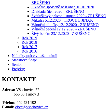
ZRUŠENO
Ukliďme společně naši obec 10.10.2020
Drakiáda říjen 2020 - ZRUŠENO
Světluškový průvod listopad 2020 - ZRUŠENO
Mikuláš 5.12.2020 - TROCHU JINAK
Vánoční dílničky 12.12.2020 - ZRUŠENO
Vánoční pečení 12.12.2020 - ZRUŠENO
Živý betlém 23.12.2020 - ZRUŠENO
Rok 2019
Rok 2018
Rok 2017
Rok 2016
Nabídky práce v našem okolí
Statistické údaje
Senior
Projekty
KONTAKTY
Adresa:
Všechovice 32
666 03 Tišnov 3
Telefon:
549 424 192
E-mail:
obec@vsechovice.cz