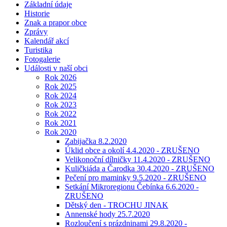
Základní údaje
Historie
Znak a prapor obce
Zprávy
Kalendář akcí
Turistika
Fotogalerie
Události v naší obci
Rok 2026
Rok 2025
Rok 2024
Rok 2023
Rok 2022
Rok 2021
Rok 2020
Zabijačka 8.2.2020
Úklid obce a okolí 4.4.2020 - ZRUŠENO
Velikonoční dílničky 11.4.2020 - ZRUŠENO
Kuličkiáda a Čarodka 30.4.2020 - ZRUŠENO
Pečení pro maminky 9.5.2020 - ZRUŠENO
Setkání Mikroregionu Čebínka 6.6.2020 -
ZRUŠENO
Dětský den - TROCHU JINAK
Annenské hody 25.7.2020
Rozloučení s prázdninami 29.8.2020 -