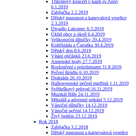
Tříkrálový koncert v kapli sv.Anny
6.1.2019
Zabíjačka 2.2.2019
Dětský masopust a kanevalová veselice
2.3.2019
Divadlo Lakomec 6.3.2019
Úklid obce a okolí 6.4.2019
Velikonoční dílničky 20.4.2019
Kuličkiáda a Čarodka 30.4.2019
Dětský den 8.6.2019
Vítání občánků 23.6.2019
Annenské hody 27.7.2019
Rozloučení s prázdninami 31.8.2019
Pečení štrúdlu 6.10.2019
Drakiáda 26.10.2019
Halloweenské pečení muffinů 1.11.2019
Světluškový průvod 16.11.2019
Muzikál Bítls 24.11.2019
Mikuláš a adventní setkání 5.12.2019
Vánoční dílničky 14.12.2019
Vánoční pečení 14.12.2019
Živý betlém 23.12.2019
Rok 2018
Zabíjačka 3.2.2018
Dětský masopust a karnevalová veselice