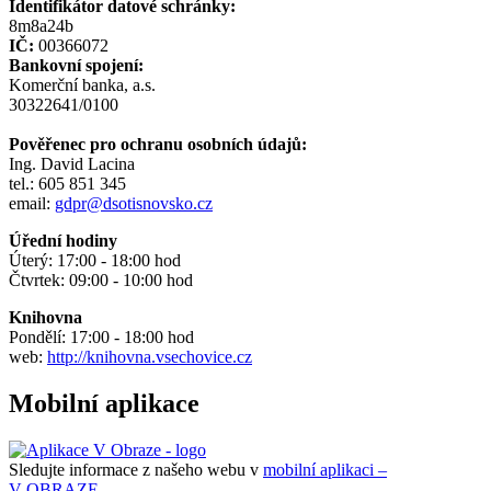
Identifikátor datové schránky:
8m8a24b
IČ:
00366072
Bankovní spojení:
Komerční banka, a.s.
30322641/0100
Pověřenec pro ochranu osobních údajů:
Ing. David Lacina
tel.: 605 851 345
email:
gdpr@dsotisnovsko.cz
Úřední hodiny
Úterý: 17:00 - 18:00 hod
Čtvrtek: 09:00 - 10:00 hod
Knihovna
Pondělí: 17:00 - 18:00 hod
web:
http://knihovna.vsechovice.cz
Mobilní aplikace
Sledujte informace z našeho webu v
mobilní aplikaci –
V OBRAZE.