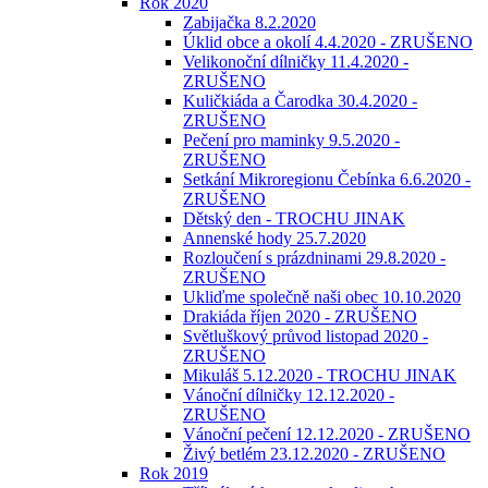
Rok 2020
Zabijačka 8.2.2020
Úklid obce a okolí 4.4.2020 - ZRUŠENO
Velikonoční dílničky 11.4.2020 -
ZRUŠENO
Kuličkiáda a Čarodka 30.4.2020 -
ZRUŠENO
Pečení pro maminky 9.5.2020 -
ZRUŠENO
Setkání Mikroregionu Čebínka 6.6.2020 -
ZRUŠENO
Dětský den - TROCHU JINAK
Annenské hody 25.7.2020
Rozloučení s prázdninami 29.8.2020 -
ZRUŠENO
Ukliďme společně naši obec 10.10.2020
Drakiáda říjen 2020 - ZRUŠENO
Světluškový průvod listopad 2020 -
ZRUŠENO
Mikuláš 5.12.2020 - TROCHU JINAK
Vánoční dílničky 12.12.2020 -
ZRUŠENO
Vánoční pečení 12.12.2020 - ZRUŠENO
Živý betlém 23.12.2020 - ZRUŠENO
Rok 2019