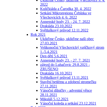
Ukliďme Česko, ukliďme Všechovice 9. 4.
2022
Kuličkiáda a Čarodka 30. 4. 2022
Setkání Mikroregionu Čebínka ve
Všechovicích 4. 6. 2022
Annenské hody 23. - 24. 7. 2022
Drakiáda 23.10.2022
Světluškový průvod 12.11.2022
Rok 2021
Ukliďme Česko, ukliďme naši obec
27.03.2021
Velikonoční Všechovický vajíčkový strom
1.-5.4.2021
Den dětí 5.6.2021
Annenské hody 23. - 27. 7. 2021
zájezd do Luhačovic 29.8.2021 -
ZRUŠENO
Drakiáda 16.10.2021
Světluškový průvod 13.11.2021
Stavění betlému a zdobení stromečku
27.11.2021
Vánoční dílničky - adventní věnce
28.11.2021
Mikuláš 5.12.2021
Vánoční koleda a setkání 23.12.2021