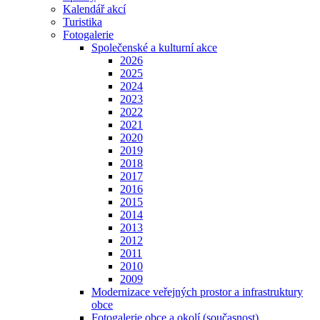
Kalendář akcí
Turistika
Fotogalerie
Společenské a kulturní akce
2026
2025
2024
2023
2022
2021
2020
2019
2018
2017
2016
2015
2014
2013
2012
2011
2010
2009
Modernizace veřejných prostor a infrastruktury
obce
Fotogalerie obce a okolí (současnost)