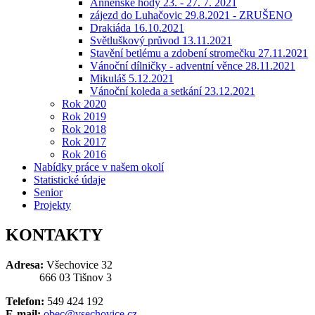
Annenské hody 23. - 27. 7. 2021
zájezd do Luhačovic 29.8.2021 - ZRUŠENO
Drakiáda 16.10.2021
Světluškový průvod 13.11.2021
Stavění betlému a zdobení stromečku 27.11.2021
Vánoční dílničky - adventní věnce 28.11.2021
Mikuláš 5.12.2021
Vánoční koleda a setkání 23.12.2021
Rok 2020
Rok 2019
Rok 2018
Rok 2017
Rok 2016
Nabídky práce v našem okolí
Statistické údaje
Senior
Projekty
KONTAKTY
Adresa:
Všechovice 32
666 03 Tišnov 3
Telefon:
549 424 192
E-mail:
obec@vsechovice.cz