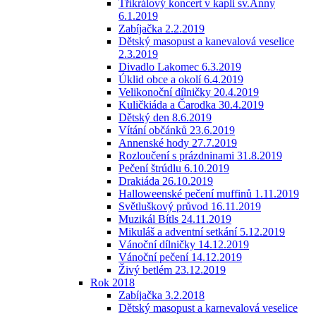
Tříkrálový koncert v kapli sv.Anny
6.1.2019
Zabíjačka 2.2.2019
Dětský masopust a kanevalová veselice
2.3.2019
Divadlo Lakomec 6.3.2019
Úklid obce a okolí 6.4.2019
Velikonoční dílničky 20.4.2019
Kuličkiáda a Čarodka 30.4.2019
Dětský den 8.6.2019
Vítání občánků 23.6.2019
Annenské hody 27.7.2019
Rozloučení s prázdninami 31.8.2019
Pečení štrúdlu 6.10.2019
Drakiáda 26.10.2019
Halloweenské pečení muffinů 1.11.2019
Světluškový průvod 16.11.2019
Muzikál Bítls 24.11.2019
Mikuláš a adventní setkání 5.12.2019
Vánoční dílničky 14.12.2019
Vánoční pečení 14.12.2019
Živý betlém 23.12.2019
Rok 2018
Zabíjačka 3.2.2018
Dětský masopust a karnevalová veselice