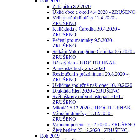
Rok 2020
Zabijačka 8.2.2020
Úklid obce a okolí 4.4.2020 - ZRUŠENO
Velikonoční dílničky 11.4.2020 -
ZRUŠENO
Kuličkiáda a Čarodka 30.4.2020 -
ZRUŠENO
Pečení pro maminky 9.5.2020 -
ZRUŠENO
Setkání Mikroregionu Čebínka 6.6.2020 -
ZRUŠENO
Dětský den - TROCHU JINAK
Annenské hody 25.7.2020
Rozloučení s prázdninami 29.8.2020 -
ZRUŠENO
Ukliďme společně naši obec 10.10.2020
Drakiáda říjen 2020 - ZRUŠENO
Světluškový průvod listopad 2020 -
ZRUŠENO
Mikuláš 5.12.2020 - TROCHU JINAK
Vánoční dílničky 12.12.2020 -
ZRUŠENO
Vánoční pečení 12.12.2020 - ZRUŠENO
Živý betlém 23.12.2020 - ZRUŠENO
Rok 2019