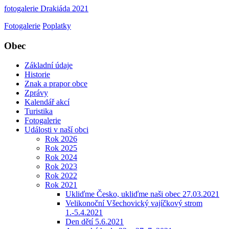
fotogalerie Drakiáda 2021
Fotogalerie
Poplatky
Obec
Základní údaje
Historie
Znak a prapor obce
Zprávy
Kalendář akcí
Turistika
Fotogalerie
Události v naší obci
Rok 2026
Rok 2025
Rok 2024
Rok 2023
Rok 2022
Rok 2021
Ukliďme Česko, ukliďme naši obec 27.03.2021
Velikonoční Všechovický vajíčkový strom
1.-5.4.2021
Den dětí 5.6.2021