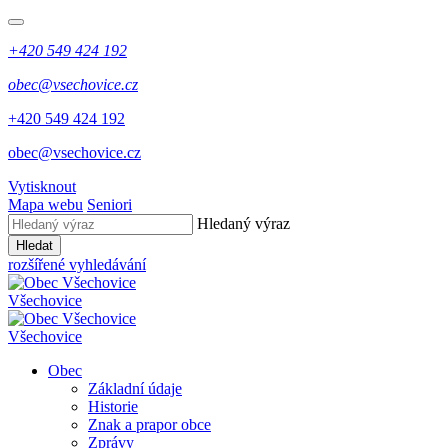
+420 549 424 192
obec@vsechovice.cz
+420 549 424 192
obec@vsechovice.cz
Vytisknout
Mapa webu
Seniori
Hledaný výraz
Hledat
rozšířené vyhledávání
Všechovice
Všechovice
Obec
Základní údaje
Historie
Znak a prapor obce
Zprávy