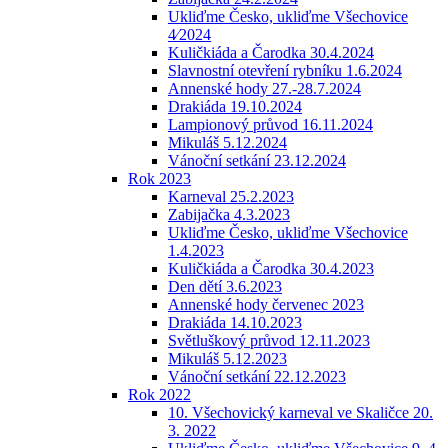
Ukliďme Česko, ukliďme Všechovice
4⁄2024
Kuličkiáda a Čarodka 30.4.2024
Slavnostní otevření rybníku 1.6.2024
Annenské hody 27.-28.7.2024
Drakiáda 19.10.2024
Lampionový průvod 16.11.2024
Mikuláš 5.12.2024
Vánoční setkání 23.12.2024
Rok 2023
Karneval 25.2.2023
Zabijačka 4.3.2023
Ukliďme Česko, ukliďme Všechovice
1.4.2023
Kuličkiáda a Čarodka 30.4.2023
Den dětí 3.6.2023
Annenské hody červenec 2023
Drakiáda 14.10.2023
Světluškový průvod 12.11.2023
Mikuláš 5.12.2023
Vánoční setkání 22.12.2023
Rok 2022
10. Všechovický karneval ve Skaličce 20.
3. 2022