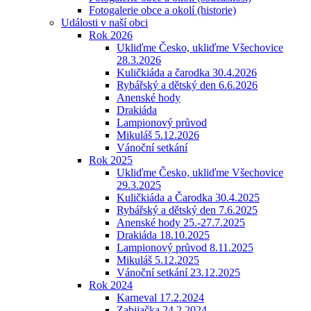
Fotogalerie obce a okolí (historie)
Události v naší obci
Rok 2026
Ukliďme Česko, ukliďme Všechovice
28.3.2026
Kuličkiáda a čarodka 30.4.2026
Rybářský a dětský den 6.6.2026
Anenské hody
Drakiáda
Lampionový průvod
Mikuláš 5.12.2026
Vánoční setkání
Rok 2025
Ukliďme Česko, ukliďme Všechovice
29.3.2025
Kuličkiáda a Čarodka 30.4.2025
Rybářský a dětský den 7.6.2025
Anenské hody 25.-27.7.2025
Drakiáda 18.10.2025
Lampionový průvod 8.11.2025
Mikuláš 5.12.2025
Vánoční setkání 23.12.2025
Rok 2024
Karneval 17.2.2024
Zabijačka 24.2.2024