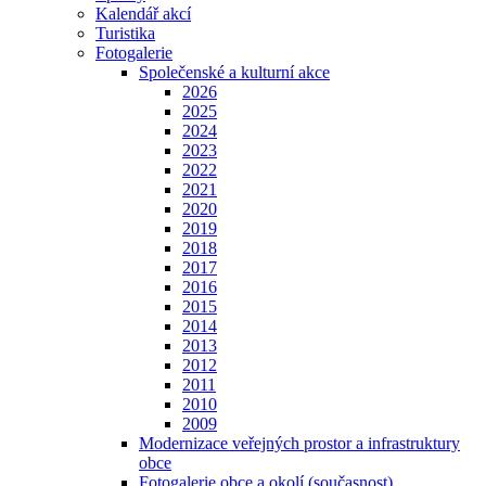
Kalendář akcí
Turistika
Fotogalerie
Společenské a kulturní akce
2026
2025
2024
2023
2022
2021
2020
2019
2018
2017
2016
2015
2014
2013
2012
2011
2010
2009
Modernizace veřejných prostor a infrastruktury
obce
Fotogalerie obce a okolí (současnost)