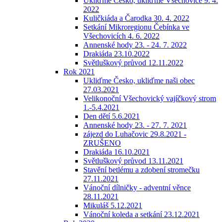
Ukliďme Česko, ukliďme Všechovice 9. 4.
2022
Kuličkiáda a Čarodka 30. 4. 2022
Setkání Mikroregionu Čebínka ve
Všechovicích 4. 6. 2022
Annenské hody 23. - 24. 7. 2022
Drakiáda 23.10.2022
Světluškový průvod 12.11.2022
Rok 2021
Ukliďme Česko, ukliďme naši obec
27.03.2021
Velikonoční Všechovický vajíčkový strom
1.-5.4.2021
Den dětí 5.6.2021
Annenské hody 23. - 27. 7. 2021
zájezd do Luhačovic 29.8.2021 -
ZRUŠENO
Drakiáda 16.10.2021
Světluškový průvod 13.11.2021
Stavění betlému a zdobení stromečku
27.11.2021
Vánoční dílničky - adventní věnce
28.11.2021
Mikuláš 5.12.2021
Vánoční koleda a setkání 23.12.2021