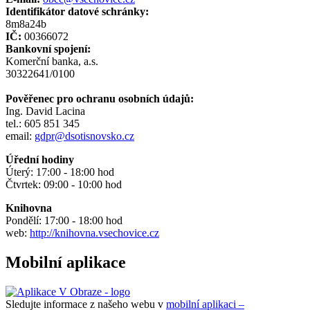
Identifikátor datové schránky:
8m8a24b
IČ:
00366072
Bankovní spojení:
Komerční banka, a.s.
30322641/0100
Pověřenec pro ochranu osobních údajů:
Ing. David Lacina
tel.: 605 851 345
email:
gdpr@dsotisnovsko.cz
Úřední hodiny
Úterý: 17:00 - 18:00 hod
Čtvrtek: 09:00 - 10:00 hod
Knihovna
Pondělí: 17:00 - 18:00 hod
web:
http://knihovna.vsechovice.cz
Mobilní aplikace
Sledujte informace z našeho webu v
mobilní aplikaci –