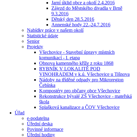
Jarní úklid obce a okolí 2.4.2016
Zájezd do Městského divadla v Brně
9.3.2016
Dětský den 28.5.2016
Annenské hody 22.-24.7.2016
Nabídky práce v našem okolí
Statistické údaje
Senior
Projekty
Všechovice - Stavební úpravy místních
komunikací - I. etapa
Obnova kamenného kříže z roku 1868
RYBNÍK V LOKALITĚ POD
VINOHRADEM v k.ú. Všechovice u Tišnova
Nádoby na tříděné odpady pro Mikroregion
Čebínka
Kompostéry pro občany obce Všechovice
Rekonstrukce bývalé ZŠ Všechovice - mateřská
škola
Splašková kanalizace a ČOV Všechovice
Úřad
e-podatelna
Úřední deska
Povinné informace
Úřední hodiny