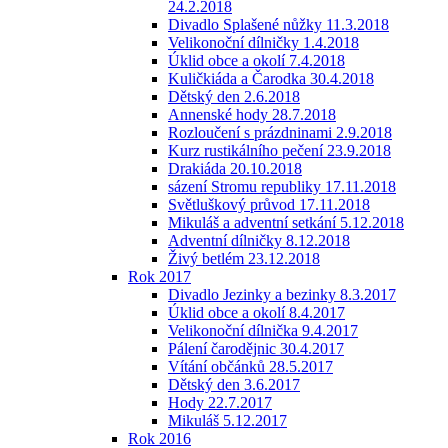
24.2.2018
Divadlo Splašené nůžky 11.3.2018
Velikonoční dílničky 1.4.2018
Úklid obce a okolí 7.4.2018
Kuličkiáda a Čarodka 30.4.2018
Dětský den 2.6.2018
Annenské hody 28.7.2018
Rozloučení s prázdninami 2.9.2018
Kurz rustikálního pečení 23.9.2018
Drakiáda 20.10.2018
sázení Stromu republiky 17.11.2018
Světluškový průvod 17.11.2018
Mikuláš a adventní setkání 5.12.2018
Adventní dílničky 8.12.2018
Živý betlém 23.12.2018
Rok 2017
Divadlo Jezinky a bezinky 8.3.2017
Úklid obce a okolí 8.4.2017
Velikonoční dílnička 9.4.2017
Pálení čarodějnic 30.4.2017
Vítání občánků 28.5.2017
Dětský den 3.6.2017
Hody 22.7.2017
Mikuláš 5.12.2017
Rok 2016