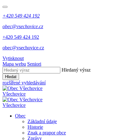
+420 549 424 192
obec@vsechovice.cz
+420 549 424 192
obec@vsechovice.cz
Vytisknout
Mapa webu
Seniori
Hledaný výraz
Hledat
rozšířené vyhledávání
Všechovice
Všechovice
Obec
Základní údaje
Historie
Znak a prapor obce
Zprávy