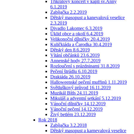
Tříkrálový koncert v kapli sv.Anny
6.1.2019
Zabíjačka 2.2.2019
Dětský masopust a kanevalová veselice
2.3.2019
Divadlo Lakomec 6.3.2019
Úklid obce a okolí 6.4.2019
Velikonoční dílničky 20.4.2019
Kuličkiáda a Čarodka 30.4.2019
Dětský den 8.6.2019
Vítání občánků 23.6.2019
Annenské hody 27.7.2019
Rozloučení s prázdninami 31.8.2019
Pečení štrúdlu 6.10.2019
Drakiáda 26.10.2019
Halloweenské pečení muffinů 1.11.2019
Světluškový průvod 16.11.2019
Muzikál Bítls 24.11.2019
Mikuláš a adventní setkání 5.12.2019
Vánoční dílničky 14.12.2019
Vánoční pečení 14.12.2019
Živý betlém 23.12.2019
Rok 2018
Zabíjačka 3.2.2018
Dětský masopust a karnevalová veselice