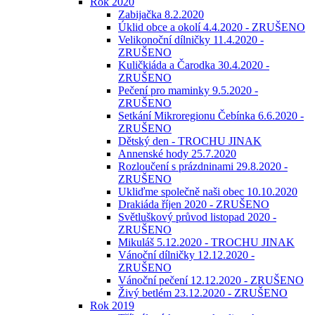
Rok 2020
Zabijačka 8.2.2020
Úklid obce a okolí 4.4.2020 - ZRUŠENO
Velikonoční dílničky 11.4.2020 -
ZRUŠENO
Kuličkiáda a Čarodka 30.4.2020 -
ZRUŠENO
Pečení pro maminky 9.5.2020 -
ZRUŠENO
Setkání Mikroregionu Čebínka 6.6.2020 -
ZRUŠENO
Dětský den - TROCHU JINAK
Annenské hody 25.7.2020
Rozloučení s prázdninami 29.8.2020 -
ZRUŠENO
Ukliďme společně naši obec 10.10.2020
Drakiáda říjen 2020 - ZRUŠENO
Světluškový průvod listopad 2020 -
ZRUŠENO
Mikuláš 5.12.2020 - TROCHU JINAK
Vánoční dílničky 12.12.2020 -
ZRUŠENO
Vánoční pečení 12.12.2020 - ZRUŠENO
Živý betlém 23.12.2020 - ZRUŠENO
Rok 2019