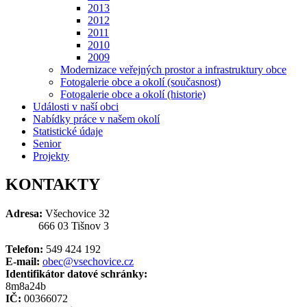
2013
2012
2011
2010
2009
Modernizace veřejných prostor a infrastruktury obce
Fotogalerie obce a okolí (současnost)
Fotogalerie obce a okolí (historie)
Události v naší obci
Nabídky práce v našem okolí
Statistické údaje
Senior
Projekty
KONTAKTY
Adresa:
Všechovice 32
666 03 Tišnov 3
Telefon:
549 424 192
E-mail:
obec@vsechovice.cz
Identifikátor datové schránky:
8m8a24b
IČ:
00366072