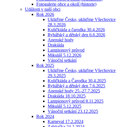
Fotogalerie obce a okolí (historie)
Události v naší obci
Rok 2026
Ukliďme Česko, ukliďme Všechovice
28.3.2026
Kuličkiáda a čarodka 30.4.2026
Rybářský a dětský den 6.6.2026
Anenské hody
Drakiáda
Lampionový průvod
Mikuláš 5.12.2026
Vánoční setkání
Rok 2025
Ukliďme Česko, ukliďme Všechovice
29.3.2025
Kuličkiáda a Čarodka 30.4.2025
Rybářský a dětský den 7.6.2025
Anenské hody 25.-27.7.2025
Drakiáda 18.10.2025
Lampionový průvod 8.11.2025
Mikuláš 5.12.2025
Vánoční setkání 23.12.2025
Rok 2024
Karneval 17.2.2024
Zabijačka 24.2.2024