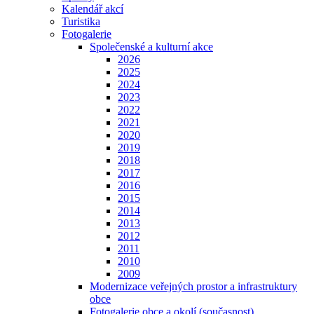
Kalendář akcí
Turistika
Fotogalerie
Společenské a kulturní akce
2026
2025
2024
2023
2022
2021
2020
2019
2018
2017
2016
2015
2014
2013
2012
2011
2010
2009
Modernizace veřejných prostor a infrastruktury
obce
Fotogalerie obce a okolí (současnost)