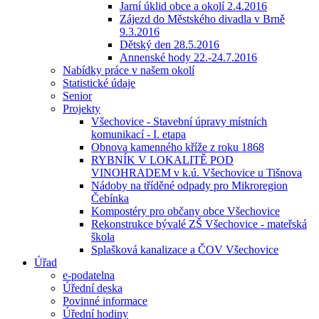
Jarní úklid obce a okolí 2.4.2016
Zájezd do Městského divadla v Brně
9.3.2016
Dětský den 28.5.2016
Annenské hody 22.-24.7.2016
Nabídky práce v našem okolí
Statistické údaje
Senior
Projekty
Všechovice - Stavební úpravy místních
komunikací - I. etapa
Obnova kamenného kříže z roku 1868
RYBNÍK V LOKALITĚ POD
VINOHRADEM v k.ú. Všechovice u Tišnova
Nádoby na tříděné odpady pro Mikroregion
Čebínka
Kompostéry pro občany obce Všechovice
Rekonstrukce bývalé ZŠ Všechovice - mateřská
škola
Splašková kanalizace a ČOV Všechovice
Úřad
e-podatelna
Úřední deska
Povinné informace
Úřední hodiny