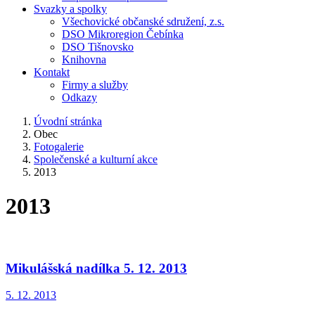
Svazky a spolky
Všechovické občanské sdružení, z.s.
DSO Mikroregion Čebínka
DSO Tišnovsko
Knihovna
Kontakt
Firmy a služby
Odkazy
Úvodní stránka
Obec
Fotogalerie
Společenské a kulturní akce
2013
2013
Mikulášská nadílka 5. 12. 2013
5. 12. 2013