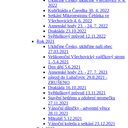
Ukliďme Česko, ukliďme Všechovice 9. 4.
2022
Kuličkiáda a Čarodka 30. 4. 2022
Setkání Mikroregionu Čebínka ve
Všechovicích 4. 6. 2022
Annenské hody 23. - 24. 7. 2022
Drakiáda 23.10.2022
Světluškový průvod 12.11.2022
Rok 2021
Ukliďme Česko, ukliďme naši obec
27.03.2021
Velikonoční Všechovický vajíčkový strom
1.-5.4.2021
Den dětí 5.6.2021
Annenské hody 23. - 27. 7. 2021
zájezd do Luhačovic 29.8.2021 -
ZRUŠENO
Drakiáda 16.10.2021
Světluškový průvod 13.11.2021
Stavění betlému a zdobení stromečku
27.11.2021
Vánoční dílničky - adventní věnce
28.11.2021
Mikuláš 5.12.2021
Vánoční koleda a setkání 23.12.2021