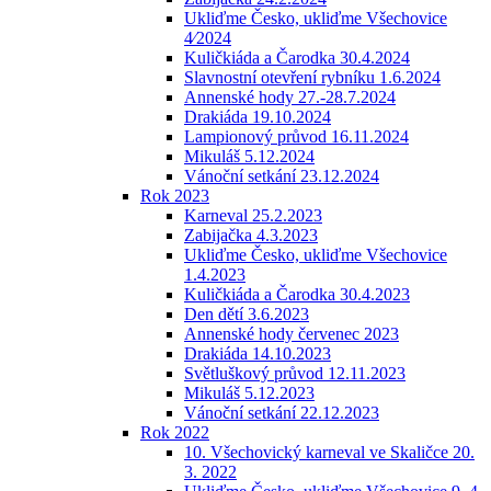
Ukliďme Česko, ukliďme Všechovice
4⁄2024
Kuličkiáda a Čarodka 30.4.2024
Slavnostní otevření rybníku 1.6.2024
Annenské hody 27.-28.7.2024
Drakiáda 19.10.2024
Lampionový průvod 16.11.2024
Mikuláš 5.12.2024
Vánoční setkání 23.12.2024
Rok 2023
Karneval 25.2.2023
Zabijačka 4.3.2023
Ukliďme Česko, ukliďme Všechovice
1.4.2023
Kuličkiáda a Čarodka 30.4.2023
Den dětí 3.6.2023
Annenské hody červenec 2023
Drakiáda 14.10.2023
Světluškový průvod 12.11.2023
Mikuláš 5.12.2023
Vánoční setkání 22.12.2023
Rok 2022
10. Všechovický karneval ve Skaličce 20.
3. 2022