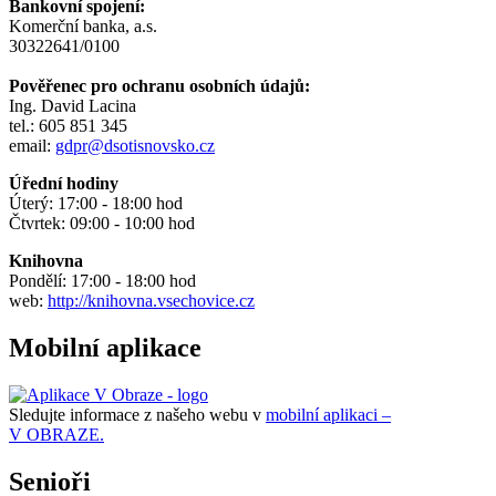
Bankovní spojení:
Komerční banka, a.s.
30322641/0100
Pověřenec pro ochranu osobních údajů:
Ing. David Lacina
tel.: 605 851 345
email:
gdpr@dsotisnovsko.cz
Úřední hodiny
Úterý: 17:00 - 18:00 hod
Čtvrtek: 09:00 - 10:00 hod
Knihovna
Pondělí: 17:00 - 18:00 hod
web:
http://knihovna.vsechovice.cz
Mobilní aplikace
Sledujte informace z našeho webu v
mobilní aplikaci –
V OBRAZE.
Senioři