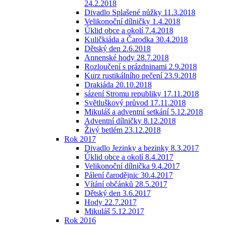
24.2.2018
Divadlo Splašené nůžky 11.3.2018
Velikonoční dílničky 1.4.2018
Úklid obce a okolí 7.4.2018
Kuličkiáda a Čarodka 30.4.2018
Dětský den 2.6.2018
Annenské hody 28.7.2018
Rozloučení s prázdninami 2.9.2018
Kurz rustikálního pečení 23.9.2018
Drakiáda 20.10.2018
sázení Stromu republiky 17.11.2018
Světluškový průvod 17.11.2018
Mikuláš a adventní setkání 5.12.2018
Adventní dílničky 8.12.2018
Živý betlém 23.12.2018
Rok 2017
Divadlo Jezinky a bezinky 8.3.2017
Úklid obce a okolí 8.4.2017
Velikonoční dílnička 9.4.2017
Pálení čarodějnic 30.4.2017
Vítání občánků 28.5.2017
Dětský den 3.6.2017
Hody 22.7.2017
Mikuláš 5.12.2017
Rok 2016