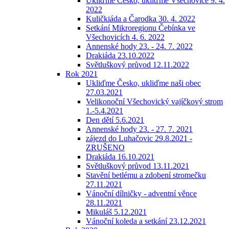
Ukliďme Česko, ukliďme Všechovice 9. 4.
2022
Kuličkiáda a Čarodka 30. 4. 2022
Setkání Mikroregionu Čebínka ve
Všechovicích 4. 6. 2022
Annenské hody 23. - 24. 7. 2022
Drakiáda 23.10.2022
Světluškový průvod 12.11.2022
Rok 2021
Ukliďme Česko, ukliďme naši obec
27.03.2021
Velikonoční Všechovický vajíčkový strom
1.-5.4.2021
Den dětí 5.6.2021
Annenské hody 23. - 27. 7. 2021
zájezd do Luhačovic 29.8.2021 -
ZRUŠENO
Drakiáda 16.10.2021
Světluškový průvod 13.11.2021
Stavění betlému a zdobení stromečku
27.11.2021
Vánoční dílničky - adventní věnce
28.11.2021
Mikuláš 5.12.2021
Vánoční koleda a setkání 23.12.2021