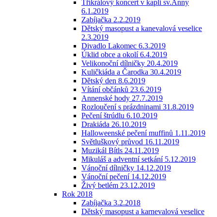
Tříkrálový koncert v kapli sv.Anny
6.1.2019
Zabíjačka 2.2.2019
Dětský masopust a kanevalová veselice
2.3.2019
Divadlo Lakomec 6.3.2019
Úklid obce a okolí 6.4.2019
Velikonoční dílničky 20.4.2019
Kuličkiáda a Čarodka 30.4.2019
Dětský den 8.6.2019
Vítání občánků 23.6.2019
Annenské hody 27.7.2019
Rozloučení s prázdninami 31.8.2019
Pečení štrúdlu 6.10.2019
Drakiáda 26.10.2019
Halloweenské pečení muffinů 1.11.2019
Světluškový průvod 16.11.2019
Muzikál Bítls 24.11.2019
Mikuláš a adventní setkání 5.12.2019
Vánoční dílničky 14.12.2019
Vánoční pečení 14.12.2019
Živý betlém 23.12.2019
Rok 2018
Zabíjačka 3.2.2018
Dětský masopust a karnevalová veselice