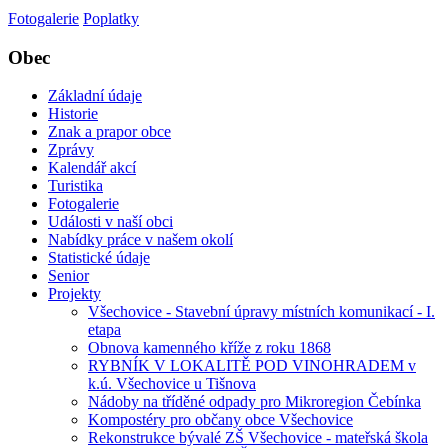
Fotogalerie
Poplatky
Obec
Základní údaje
Historie
Znak a prapor obce
Zprávy
Kalendář akcí
Turistika
Fotogalerie
Události v naší obci
Nabídky práce v našem okolí
Statistické údaje
Senior
Projekty
Všechovice - Stavební úpravy místních komunikací - I.
etapa
Obnova kamenného kříže z roku 1868
RYBNÍK V LOKALITĚ POD VINOHRADEM v
k.ú. Všechovice u Tišnova
Nádoby na tříděné odpady pro Mikroregion Čebínka
Kompostéry pro občany obce Všechovice
Rekonstrukce bývalé ZŠ Všechovice - mateřská škola