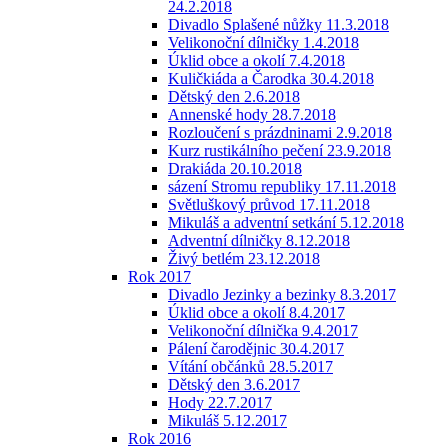
24.2.2018
Divadlo Splašené nůžky 11.3.2018
Velikonoční dílničky 1.4.2018
Úklid obce a okolí 7.4.2018
Kuličkiáda a Čarodka 30.4.2018
Dětský den 2.6.2018
Annenské hody 28.7.2018
Rozloučení s prázdninami 2.9.2018
Kurz rustikálního pečení 23.9.2018
Drakiáda 20.10.2018
sázení Stromu republiky 17.11.2018
Světluškový průvod 17.11.2018
Mikuláš a adventní setkání 5.12.2018
Adventní dílničky 8.12.2018
Živý betlém 23.12.2018
Rok 2017
Divadlo Jezinky a bezinky 8.3.2017
Úklid obce a okolí 8.4.2017
Velikonoční dílnička 9.4.2017
Pálení čarodějnic 30.4.2017
Vítání občánků 28.5.2017
Dětský den 3.6.2017
Hody 22.7.2017
Mikuláš 5.12.2017
Rok 2016