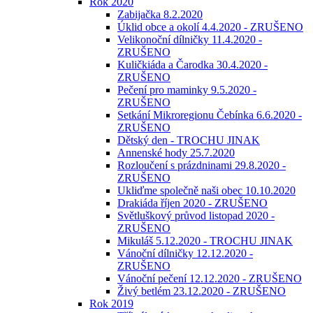
Rok 2020
Zabijačka 8.2.2020
Úklid obce a okolí 4.4.2020 - ZRUŠENO
Velikonoční dílničky 11.4.2020 -
ZRUŠENO
Kuličkiáda a Čarodka 30.4.2020 -
ZRUŠENO
Pečení pro maminky 9.5.2020 -
ZRUŠENO
Setkání Mikroregionu Čebínka 6.6.2020 -
ZRUŠENO
Dětský den - TROCHU JINAK
Annenské hody 25.7.2020
Rozloučení s prázdninami 29.8.2020 -
ZRUŠENO
Ukliďme společně naši obec 10.10.2020
Drakiáda říjen 2020 - ZRUŠENO
Světluškový průvod listopad 2020 -
ZRUŠENO
Mikuláš 5.12.2020 - TROCHU JINAK
Vánoční dílničky 12.12.2020 -
ZRUŠENO
Vánoční pečení 12.12.2020 - ZRUŠENO
Živý betlém 23.12.2020 - ZRUŠENO
Rok 2019