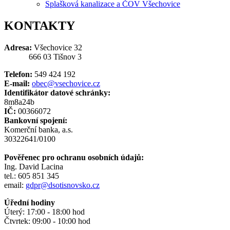
Splašková kanalizace a ČOV Všechovice
KONTAKTY
Adresa:
Všechovice 32
666 03 Tišnov 3
Telefon:
549 424 192
E-mail:
obec@vsechovice.cz
Identifikátor datové schránky:
8m8a24b
IČ:
00366072
Bankovní spojení:
Komerční banka, a.s.
30322641/0100
Pověřenec pro ochranu osobních údajů:
Ing. David Lacina
tel.: 605 851 345
email:
gdpr@dsotisnovsko.cz
Úřední hodiny
Úterý: 17:00 - 18:00 hod
Čtvrtek: 09:00 - 10:00 hod