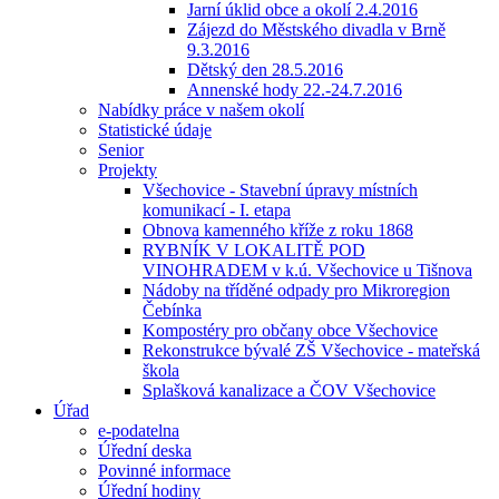
Jarní úklid obce a okolí 2.4.2016
Zájezd do Městského divadla v Brně
9.3.2016
Dětský den 28.5.2016
Annenské hody 22.-24.7.2016
Nabídky práce v našem okolí
Statistické údaje
Senior
Projekty
Všechovice - Stavební úpravy místních
komunikací - I. etapa
Obnova kamenného kříže z roku 1868
RYBNÍK V LOKALITĚ POD
VINOHRADEM v k.ú. Všechovice u Tišnova
Nádoby na tříděné odpady pro Mikroregion
Čebínka
Kompostéry pro občany obce Všechovice
Rekonstrukce bývalé ZŠ Všechovice - mateřská
škola
Splašková kanalizace a ČOV Všechovice
Úřad
e-podatelna
Úřední deska
Povinné informace
Úřední hodiny