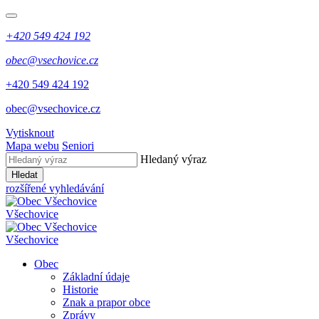
+420 549 424 192
obec@vsechovice.cz
+420 549 424 192
obec@vsechovice.cz
Vytisknout
Mapa webu
Seniori
Hledaný výraz
Hledat
rozšířené vyhledávání
Všechovice
Všechovice
Obec
Základní údaje
Historie
Znak a prapor obce
Zprávy