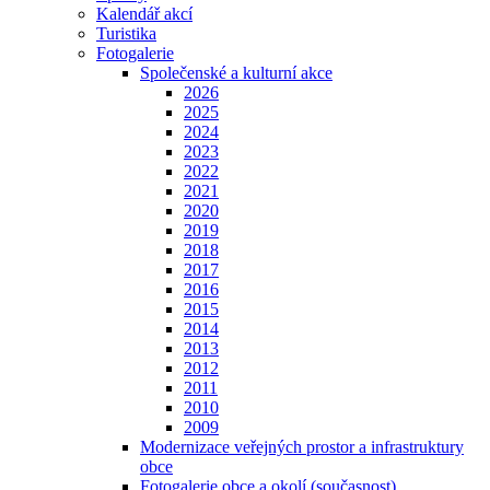
Kalendář akcí
Turistika
Fotogalerie
Společenské a kulturní akce
2026
2025
2024
2023
2022
2021
2020
2019
2018
2017
2016
2015
2014
2013
2012
2011
2010
2009
Modernizace veřejných prostor a infrastruktury
obce
Fotogalerie obce a okolí (současnost)