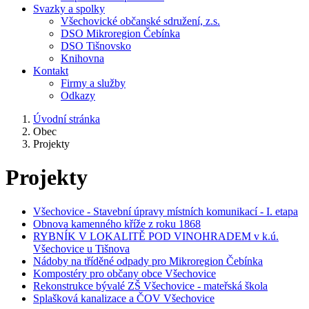
Svazky a spolky
Všechovické občanské sdružení, z.s.
DSO Mikroregion Čebínka
DSO Tišnovsko
Knihovna
Kontakt
Firmy a služby
Odkazy
Úvodní stránka
Obec
Projekty
Projekty
Všechovice - Stavební úpravy místních komunikací - I. etapa
Obnova kamenného kříže z roku 1868
RYBNÍK V LOKALITĚ POD VINOHRADEM v k.ú.
Všechovice u Tišnova
Nádoby na tříděné odpady pro Mikroregion Čebínka
Kompostéry pro občany obce Všechovice
Rekonstrukce bývalé ZŠ Všechovice - mateřská škola
Splašková kanalizace a ČOV Všechovice