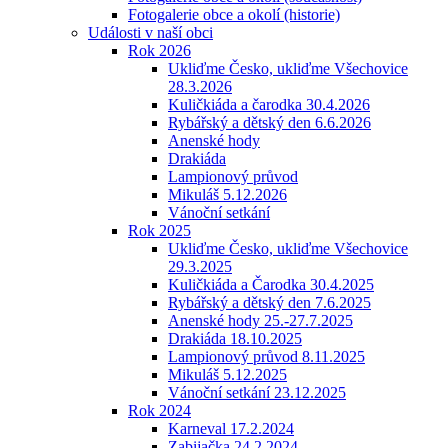
Fotogalerie obce a okolí (historie)
Události v naší obci
Rok 2026
Ukliďme Česko, ukliďme Všechovice
28.3.2026
Kuličkiáda a čarodka 30.4.2026
Rybářský a dětský den 6.6.2026
Anenské hody
Drakiáda
Lampionový průvod
Mikuláš 5.12.2026
Vánoční setkání
Rok 2025
Ukliďme Česko, ukliďme Všechovice
29.3.2025
Kuličkiáda a Čarodka 30.4.2025
Rybářský a dětský den 7.6.2025
Anenské hody 25.-27.7.2025
Drakiáda 18.10.2025
Lampionový průvod 8.11.2025
Mikuláš 5.12.2025
Vánoční setkání 23.12.2025
Rok 2024
Karneval 17.2.2024
Zabijačka 24.2.2024