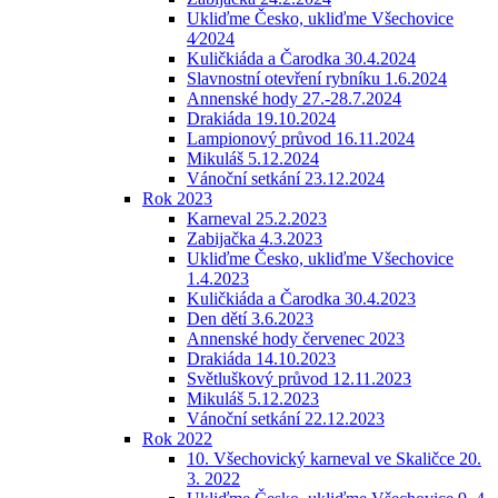
Ukliďme Česko, ukliďme Všechovice
4⁄2024
Kuličkiáda a Čarodka 30.4.2024
Slavnostní otevření rybníku 1.6.2024
Annenské hody 27.-28.7.2024
Drakiáda 19.10.2024
Lampionový průvod 16.11.2024
Mikuláš 5.12.2024
Vánoční setkání 23.12.2024
Rok 2023
Karneval 25.2.2023
Zabijačka 4.3.2023
Ukliďme Česko, ukliďme Všechovice
1.4.2023
Kuličkiáda a Čarodka 30.4.2023
Den dětí 3.6.2023
Annenské hody červenec 2023
Drakiáda 14.10.2023
Světluškový průvod 12.11.2023
Mikuláš 5.12.2023
Vánoční setkání 22.12.2023
Rok 2022
10. Všechovický karneval ve Skaličce 20.
3. 2022